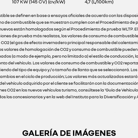
107 KW (145 CV) (cv/kW)
4,7 (L/100km)
ible se definen en base a ensayos oficiales de acuerdo con las dispos
o de combustible que se muestran cumplen con el Procedimiento de pr
ulos nuevos están homologados según el Procedimiento de prueba WLTP. E
ciones de prueba más realistas, los valores de consumo de combustibl
 CO2 (el gas de efecto invernadero principal responsable del calentam
 Los valores de homologación de CO2 y consumo de combustible pueden n
s (a modo de ejemplo, pero no limitado a) el estilo de conducción, la 
ento del vehículo. Los valores de consumo de combustible y CO2 reportad
iendo del tipo de equipo y / o tamaño de llanta que se seleccionará. Lo
ambios en el ciclo de producción; Los valores más actualizadas estarán 
 del vehículo adquirido por el cliente se facilitarán con la documenta
nes CO2 en los nuevos vehículos turismo, consúltese la 'Guía de Vehícu
 los concesionarios y en la web del Instituto para la Diversificación y 
GALERÍA DE IMÁGENES