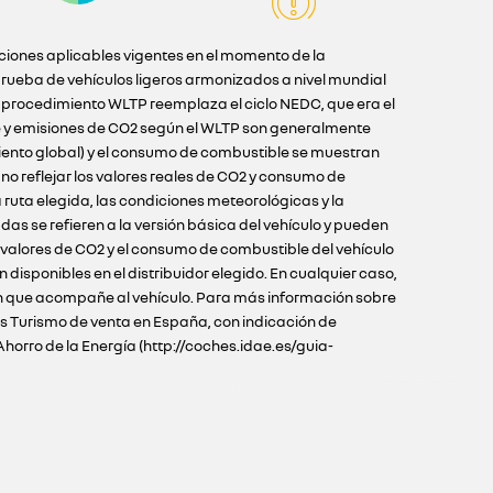
iciones aplicables vigentes en el momento de la
ueba de vehículos ligeros armonizados a nivel mundial
l procedimiento WLTP reemplaza el ciclo NEDC, que era el
e y emisiones de CO2 según el WLTP son generalmente
iento global) y el consumo de combustible se muestran
o reflejar los valores reales de CO2 y consumo de
ruta elegida, las condiciones meteorológicas y la
as se refieren a la versión básica del vehículo y pueden
s valores de CO2 y el consumo de combustible del vehículo
disponibles en el distribuidor elegido. En cualquier caso,
ción que acompañe al vehículo. Para más información sobre
los Turismo de venta en España, con indicación de
Ahorro de la Energía (http://coches.idae.es/guia-