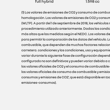
full hybrid
1.598 cc
(1) Los valores de emisiones de CO2 y consumo de combust
homologación. Los valores de emisiones de CO2 y consum
(WLTP). A partir del 1 de septiembre de 2018, los vehíc
procedimiento utilizado anteriormente. Dadas las condi
más altas que las medidas según el NEDC. Los valores de
para permitir la comparación de los datos del vehículo.
combustible, que dependen de muchos factores relacionado
carretera. condiciones y las condiciones, uso y equipami
variar durante la siguiente fase de configuración depend
configurado no son definitivos y pueden variar debido a c
los valores oficiales de CO2 y el consumo de combustible
los valores oficiales de consumo de combustible y emisio
consumos y emisiones de CO2', que está disponible en todos
emisiones-consumos).