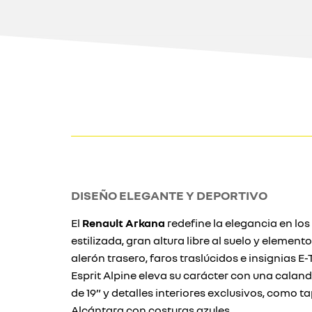
DISEÑO ELEGANTE Y DEPORTIVO
El
Renault Arkana
redefine la elegancia en los
estilizada, gran altura libre al suelo y element
alerón trasero, faros traslúcidos e insignias E
Esprit Alpine eleva su carácter con una calandr
de 19” y detalles interiores exclusivos, como t
Alcántara con costuras azules.