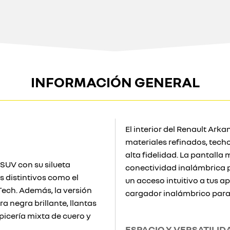
INFORMACIÓN GENERAL
El interior del Renault Ark
materiales refinados, techo
alta fidelidad. La pantalla 
 SUV con su silueta
conectividad inalámbrica 
os distintivos como el
un acceso intuitivo a tus a
-Tech. Además, la versión
cargador inalámbrico par
a negra brillante, llantas
apicería mixta de cuero y
ESPACIO Y VERSATILID