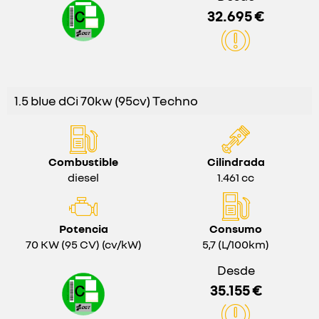
32.695 €
1.5 blue dCi 70kw (95cv) Techno
Combustible
Cilindrada
diesel
1.461 cc
Potencia
Consumo
70 KW (95 CV) (cv/kW)
5,7 (L/100km)
Desde
35.155 €