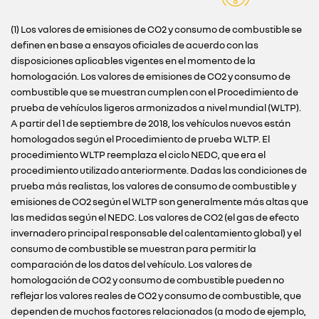
(1) Los valores de emisiones de CO2 y consumo de combustible se
definen en base a ensayos oficiales de acuerdo con las
disposiciones aplicables vigentes en el momento de la
homologación. Los valores de emisiones de CO2 y consumo de
combustible que se muestran cumplen con el Procedimiento de
prueba de vehículos ligeros armonizados a nivel mundial (WLTP).
A partir del 1 de septiembre de 2018, los vehículos nuevos están
homologados según el Procedimiento de prueba WLTP. El
procedimiento WLTP reemplaza el ciclo NEDC, que era el
procedimiento utilizado anteriormente. Dadas las condiciones de
prueba más realistas, los valores de consumo de combustible y
emisiones de CO2 según el WLTP son generalmente más altas que
las medidas según el NEDC. Los valores de CO2 (el gas de efecto
invernadero principal responsable del calentamiento global) y el
consumo de combustible se muestran para permitir la
comparación de los datos del vehículo. Los valores de
homologación de CO2 y consumo de combustible pueden no
reflejar los valores reales de CO2 y consumo de combustible, que
dependen de muchos factores relacionados (a modo de ejemplo,