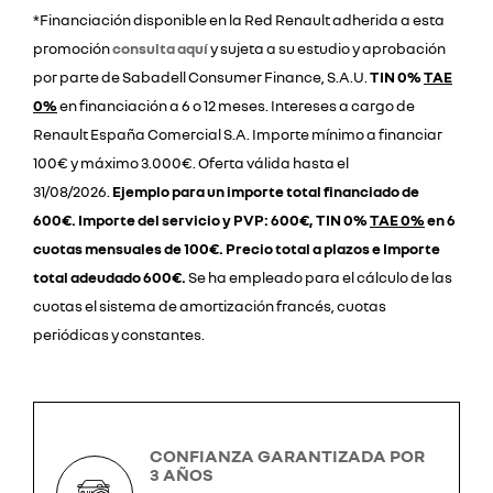
*Financiación disponible en la Red Renault adherida a esta
promoción
consulta aquí
y sujeta a su estudio y aprobación
por parte de Sabadell Consumer Finance, S.A.U.
TIN 0%
TAE
0%
en financiación a 6 o 12 meses. Intereses a cargo de
Renault España Comercial S.A. Importe mínimo a financiar
100€ y máximo 3.000€. Oferta válida hasta el
31/08/2026.
Ejemplo para un importe total financiado de
600€. Importe del servicio y PVP: 600€, TIN 0%
TAE 0%
en 6
cuotas mensuales de 100€. Precio total a plazos e Importe
total adeudado 600€.
Se ha empleado para el cálculo de las
cuotas el sistema de amortización francés, cuotas
periódicas y constantes.
CONFIANZA GARANTIZADA POR
3 AÑOS