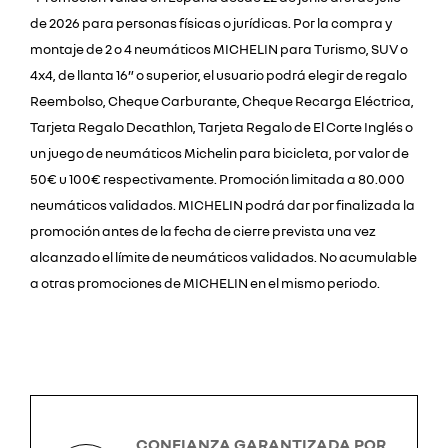
de 2026 para personas físicas o jurídicas. Por la compra y
montaje de 2 o 4 neumáticos MICHELIN para Turismo, SUV o
4x4, de llanta 16” o superior, el usuario podrá elegir de regalo
Reembolso, Cheque Carburante, Cheque Recarga Eléctrica,
Tarjeta Regalo Decathlon, Tarjeta Regalo de El Corte Inglés o
un juego de neumáticos Michelin para bicicleta, por valor de
50€ u 100€ respectivamente. Promoción limitada a 80.000
neumáticos validados. MICHELIN podrá dar por finalizada la
promoción antes de la fecha de cierre prevista una vez
alcanzado el límite de neumáticos validados. No acumulable
a otras promociones de MICHELIN en el mismo periodo.
CONFIANZA GARANTIZADA POR